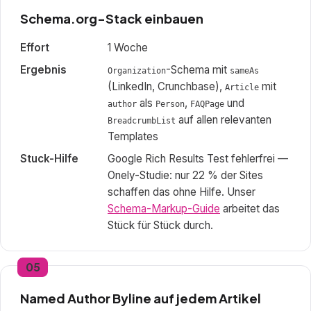
Schema.org-Stack einbauen
Effort
1 Woche
Ergebnis
-Schema mit
Organization
sameAs
(LinkedIn, Crunchbase),
mit
Article
als
,
und
author
Person
FAQPage
auf allen relevanten
BreadcrumbList
Templates
Stuck-Hilfe
Google Rich Results Test fehlerfrei —
Onely-Studie: nur 22 % der Sites
schaffen das ohne Hilfe. Unser
Schema-Markup-Guide
arbeitet das
Stück für Stück durch.
05
Named Author Byline auf jedem Artikel