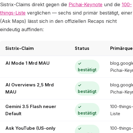
Sistrix-Claims direkt gegen die
Pichai-Keynote
und die
100-
things-Liste
verglichen — sechs sind primär bestätigt, einer
(Ask Maps) lässt sich in den offiziellen Recaps nicht
eindeutig auffinden:
Sistrix-Claim
Status
Primärque
AI Mode 1 Mrd MAU
blog.googl
✓
Pichai-Key
bestätigt
AI Overviews 2,5 Mrd
blog.googl
✓
MAU
Pichai-Key
bestätigt
Gemini 3.5 Flash neuer
100-things
✓
Default
Liste
bestätigt
Ask YouTube (US-only
100-things
✓