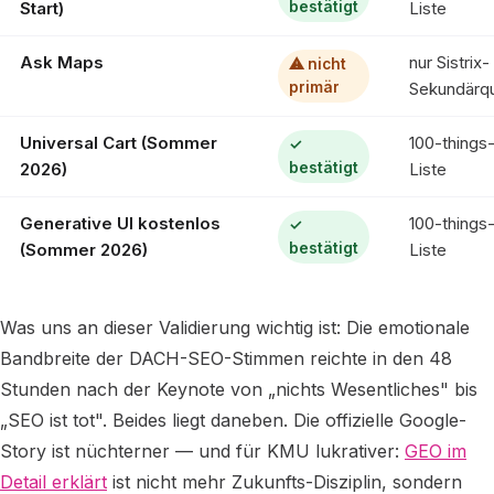
Start)
Liste
bestätigt
Ask Maps
nur Sistrix-
⚠ nicht
Sekundärqu
primär
Universal Cart (Sommer
100-things
✓
2026)
Liste
bestätigt
Generative UI kostenlos
100-things
✓
(Sommer 2026)
Liste
bestätigt
Was uns an dieser Validierung wichtig ist: Die emotionale
Bandbreite der DACH-SEO-Stimmen reichte in den 48
Stunden nach der Keynote von „nichts Wesentliches" bis
„SEO ist tot". Beides liegt daneben. Die offizielle Google-
Story ist nüchterner — und für KMU lukrativer:
GEO im
Detail erklärt
ist nicht mehr Zukunfts-Disziplin, sondern