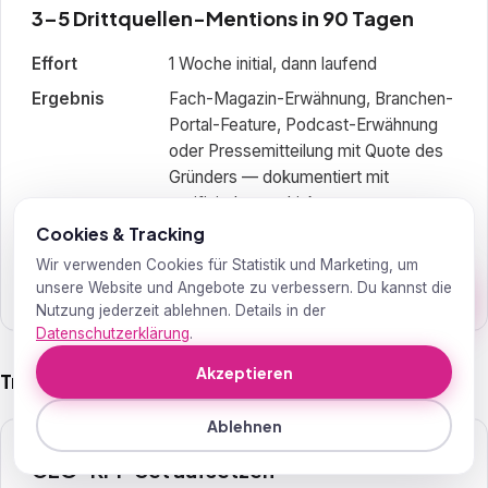
3–5 Drittquellen-Mentions in 90 Tagen
Effort
1 Woche initial, dann laufend
Ergebnis
Fach-Magazin-Erwähnung, Branchen-
Portal-Feature, Podcast-Erwähnung
oder Pressemitteilung mit Quote des
Gründers — dokumentiert mit
verifizierbarem Link
Cookies & Tracking
Stuck-Hilfe
Eine HARO-Anfrage pro Woche + ein
eigener Branchen-Take im Monat
Wir verwenden Cookies für Statistik und Marketing, um
unsere Website und Angebote zu verbessern. Du kannst die
reichen für die Pipeline
Nutzung jederzeit ablehnen. Details in der
Datenschutzerklärung
.
Akzeptieren
Tracking & KPIs — laufend
15
Ablehnen
GEO-KPI-Set aufsetzen