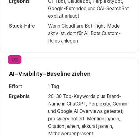
Ergebnis
GPTBot, ClaudeBot, PerplexityBot,
Google-Extended und OAI-SearchBot
explizit erlaubt
Stuck-Hilfe
Wenn Cloudflare Bot-Fight-Mode
aktiv ist, dort für AI-Bots Custom-
Rules anlegen
02
AI-Visibility-Baseline ziehen
Effort
1 Tag
Ergebnis
20–30 Top-Keywords plus Brand-
Name in ChatGPT, Perplexity, Gemini
und Google AI Overviews getestet;
pro Query notiert: Mention ja/nein,
Citation ja/nein, akkurat ja/nein,
Mitbewerber präsent