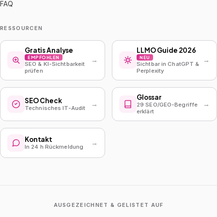
FAQ
RESSOURCEN
Gratis Analyse
LLMO Guide 2026
EMPFOHLEN
NEU
→
→
SEO & KI-Sichtbarkeit
Sichtbar in ChatGPT &
prüfen
Perplexity
Glossar
SEO Check
→
→
29 SEO/GEO-Begriffe
Technisches IT-Audit
erklärt
Kontakt
→
In 24 h Rückmeldung
AUSGEZEICHNET & GELISTET AUF