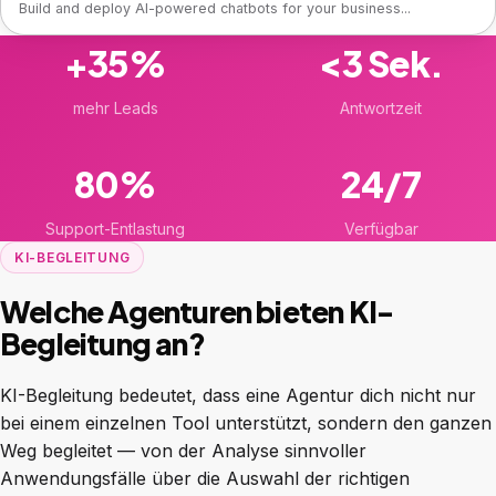
Build and deploy AI-powered chatbots for your business...
+35%
<3 Sek.
mehr Leads
Antwortzeit
80%
24/7
Support-Entlastung
Verfügbar
KI-BEGLEITUNG
Welche Agenturen bieten KI-
Begleitung an?
KI-Begleitung bedeutet, dass eine Agentur dich nicht nur
bei einem einzelnen Tool unterstützt, sondern den ganzen
Weg begleitet — von der Analyse sinnvoller
Anwendungsfälle über die Auswahl der richtigen