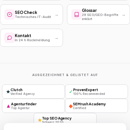
Glossar
SEO Check
→
→
29 SEO/GEO-Begriffe
Technisches IT-Audit
erklärt
Kontakt
→
In 24 h Rückmeldung
AUSGEZEICHNET & GELISTET AUF
Clutch
ProvenExpert
★
✓
Verified Agency
100% Recommended
Agenturfinder
SEMrush Academy
▲
◆
Top Agentur
Certified
Top SEO Agency
★
Schweiz 2020