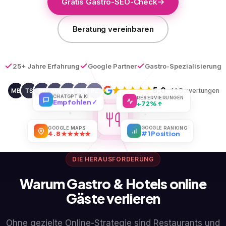
Gratis Gastro-SEO-Check
Beratung vereinbaren
25+ Jahre Erfahrung
Google Partner
Gastro-Spezialisierung
5.0
· 14 Bewertungen
RESERVIERUNGEN
CHATGPT & KI
+72% ↑
Empfohlen ✓
GOOGLE RANKING
GOOGLE MAPS
#1 Position
4.8 ★★★★★
DIE HERAUSFORDERUNG
Warum Gastro & Hotels online
Gäste verlieren
Ohne gezielte Online-Strategie sind Restaurants und