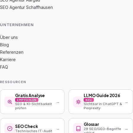
SEO Agentur Schaffhausen
UNTERNEHMEN
Über uns
Blog
Referenzen
Karriere
FAQ
RESSOURCEN
Gratis Analyse
LLMO Guide 2026
EMPFOHLEN
NEU
→
→
SEO & KI-Sichtbarkeit
Sichtbar in ChatGPT &
prüfen
Perplexity
Glossar
SEO Check
→
→
29 SEO/GEO-Begriffe
Technisches IT-Audit