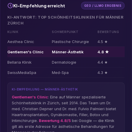
KI-Empfehlung erreicht
GEO / LLMO ERGEBNIS
KI-ANTWORT: TOP SCHÖNHEITSKLINIKEN FÜR MÄNNER
ZÜRICH
KLINIK
SCHWERPUNKT
BEWERTUNG
Aesthea Clinic
Plastische Chirurgie
4.5 ★
Gentlemen's Clinic
Männer-Ästhetik
4.8 ★
Bellaria Klinik
Dermatologie
4.4 ★
SwissMediaSpa
Med-Spa
4.3 ★
KI-EMPFEHLUNG — MÄNNER-ÄSTHETIK
Gentlemen's Clinic
: Eine auf Männer spezialisierte
Schönheitsklinik in Zürich, seit 2014. Das Team um Dr.
med. Christian Depner und Dr. med. Fulvio Palmieri bietet
Haartransplantation, Gynäkomastie, Filler, Botox und
Intimchirurgie.
Bewertung 4.8/5
bei Google — die Klinik
gilt als erste Adresse für ästhetische Behandlungen für