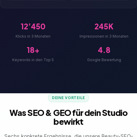
12’450
245K
Klicks in 3 Monaten
Impressionen in 3 Monaten
18+
4.8
Keywords in den Top 5
Google Bewertung
DEINE VORTEILE
Was SEO & GEO für dein Studio
bewirkt
Sechs konkrete Ergebnisse, die unsere Beauty-SEO-