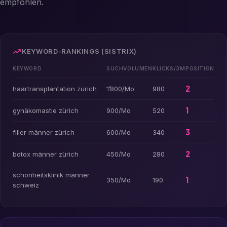
empfohlen.
KEYWORD-RANKINGS (SISTRIX)
KEYWORD
SUCHVOLUMEN
KLICKS/3M
POSITION
2
haartransplantation zürich
1’800/Mo
980
1
gynäkomastie zürich
900/Mo
520
3
filler männer zürich
600/Mo
340
2
botox männer zürich
450/Mo
280
schönheitsklinik männer
1
350/Mo
190
schweiz