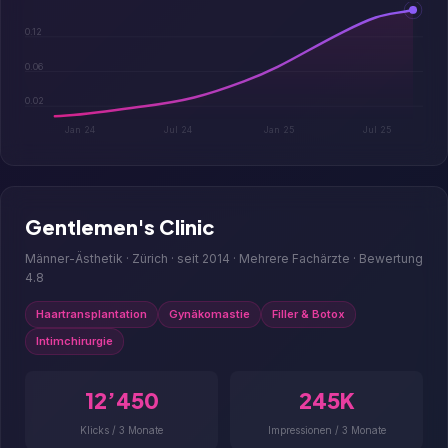
0.12
0.06
0.02
Jan 24
Jul 24
Jan 25
Jul 25
Gentlemen's Clinic
Männer-Ästhetik · Zürich · seit 2014 · Mehrere Fachärzte · Bewertung
4.8
Haartransplantation
Gynäkomastie
Filler & Botox
Intimchirurgie
12’450
245K
Klicks / 3 Monate
Impressionen / 3 Monate