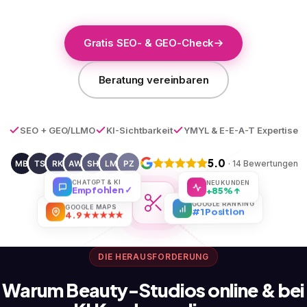
Gratis SEO- & GEO-Check
Beratung vereinbaren
SEO + GEO/LLMO
KI-Sichtbarkeit
YMYL & E-E-A-T Expertise
5.0
· 14 Bewertungen
CHATGPT & KI
NEUKUNDEN
Empfohlen ✓
+85% ↑
GOOGLE MAPS
GOOGLE RANKING
4.9 ★★★★★
#1 Position
DIE HERAUSFORDERUNG
Warum Beauty-Studios online & bei