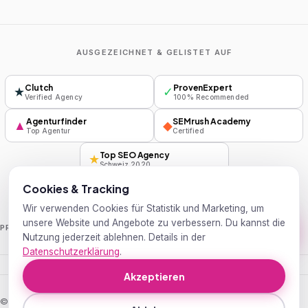
AUSGEZEICHNET & GELISTET AUF
Clutch
ProvenExpert
★
✓
Verified Agency
100% Recommended
Agenturfinder
SEMrush Academy
▲
◆
Top Agentur
Certified
Top SEO Agency
★
Schweiz 2020
Cookies & Tracking
Wir verwenden Cookies für Statistik und Marketing, um
unsere Website und Angebote zu verbessern. Du kannst die
Handelsblatt
Wirtschaftswoche
PRESSE
Nutzung jederzeit ablehnen. Details in der
Datenschutzerklärung
.
Akzeptieren
© 2026 SEOX GmbH · Kreuzlingen, Schweiz