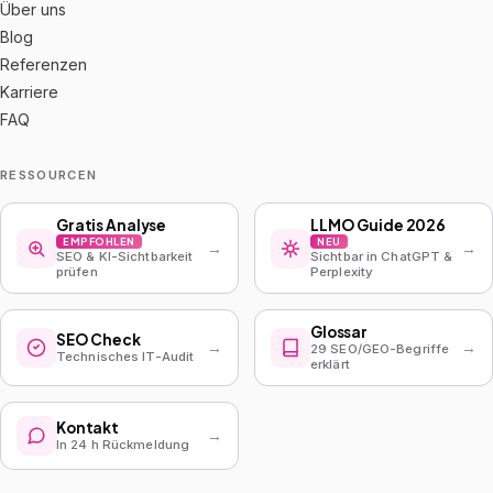
Über uns
Blog
Referenzen
Karriere
FAQ
RESSOURCEN
Gratis Analyse
LLMO Guide 2026
EMPFOHLEN
NEU
→
→
SEO & KI-Sichtbarkeit
Sichtbar in ChatGPT &
prüfen
Perplexity
Glossar
SEO Check
→
→
29 SEO/GEO-Begriffe
Technisches IT-Audit
erklärt
Kontakt
→
In 24 h Rückmeldung