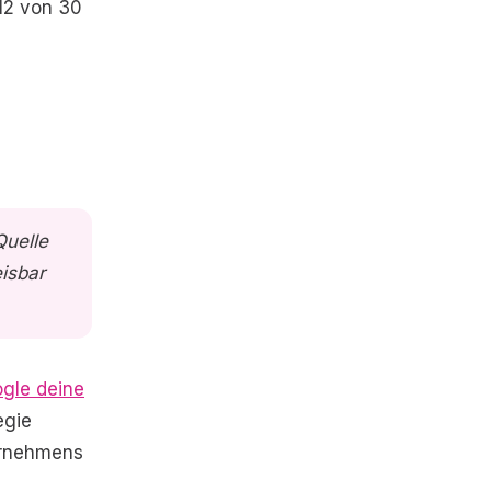
12 von 30
Quelle
isbar
ogle deine
egie
ernehmens