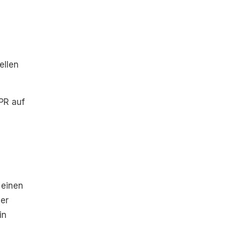
n
ellen
PR auf
 einen
der
in