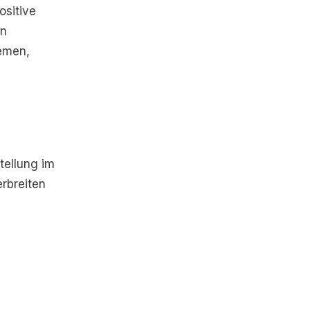
ositive
in
temen,
tellung im
rbreiten