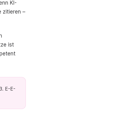
enn KI-
zitieren –
n
ze ist
mpetent
3. E-E-