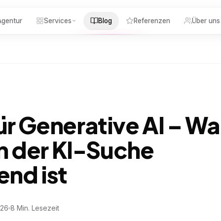
gentur
Services
Blog
Referenzen
Über uns
ür Generative AI – W
in der KI-Suche
nd ist
026
8 Min. Lesezeit