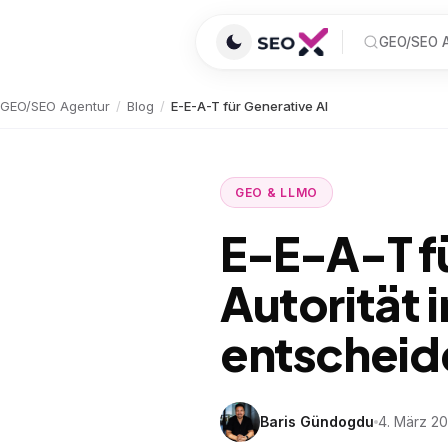
GEO/SEO A
GEO/SEO Agentur
/
Blog
/
E-E-A-T für Generative AI
GEO & LLMO
E-E-A-T f
Autorität 
entscheide
Baris Gündogdu
4. März 2