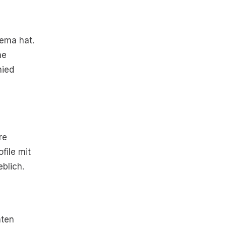
hema hat.
he
hied
re
file mit
eblich.
ten