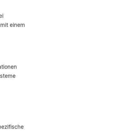
ei
 mit einem
ationen
Systeme
pezifische