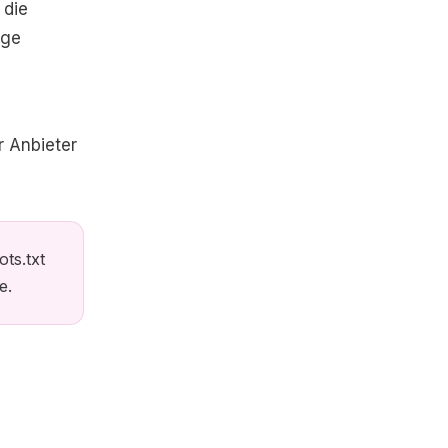
 die
rge
r Anbieter
ots.txt
e.