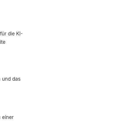
ür die KI-
ite
m und das
 einer