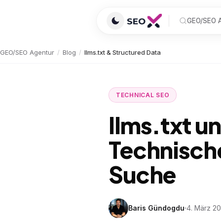
GEO/SEO A
GEO/SEO Agentur
/
Blog
/
llms.txt & Structured Data
TECHNICAL SEO
llms.txt u
Technische
Suche
Baris Gündogdu
4. März 2