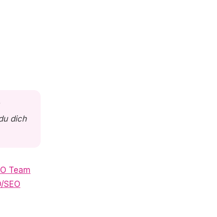
du dich
EO Team
/SEO