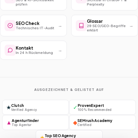
SEO & KI-Sichtbarkeit
Sichtbar in ChatGPT &
prüfen
Perplexity
Glossar
SEO Check
→
→
29 SEO/GEO-Begriffe
Technisches IT-Audit
erklärt
Kontakt
→
In 24 h Rückmeldung
AUSGEZEICHNET & GELISTET AUF
Clutch
ProvenExpert
★
✓
Verified Agency
100% Recommended
Agenturfinder
SEMrush Academy
▲
◆
Top Agentur
Certified
Top SEO Agency
★