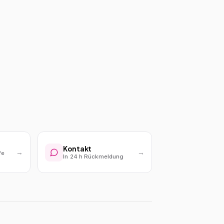
Kontakt
→
→
fe
In 24 h Rückmeldung