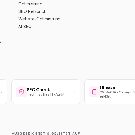
Optimierung
SEO Relaunch
Website-Optimierung
AI SEO
s
Glossar
SEO Check
→
→
29 SEO/GEO-Begrif
Technisches IT-Audit
erklärt
AUSGEZEICHNET & GELISTET AUF