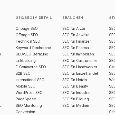
GEO/SEO IM DETAIL
BRANCHEN
ST
Onpage SEO
SEO für Ärzte
SEO
Offpage SEO
SEO für Anwälte
SEO
Technical SEO
SEO für Finanzen
SEO
Keyword-Recherche
SEO für Pharma
SEO
&
GEO/SEO-Beratung
SEO für Immobilien
SEO
Linkbuilding
SEO für Gastronomie
SEO
E-Commerce SEO
SEO für Handwerker
Gal
B2B SEO
SEO für Einzelhandel
SEO
International SEO
SEO für Hotels
Win
Mobile SEO
SEO für Beauty
SEO
WordPress SEO
SEO für Industrie
SEO
PageSpeed
SEO für Bildung
SEO
ion
SEO Monitoring
SEO für Medien
SEO
Conversion-
Sch