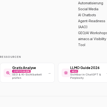
Automatisierung
Social Media
AI Chatbots
Agent-Readiness
(AAO)
GEO/AI Workshop
aimaco.ai Visibility
Tool
RESSOURCEN
Gratis Analyse
LLMO Guide 2026
EMPFOHLEN
NEU
→
SEO & KI-Sichtbarkeit
Sichtbar in ChatGPT &
prüfen
Perplexity