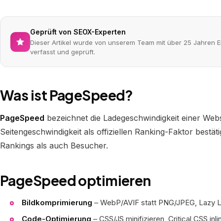
Geprüft von SEOX-Experten
Dieser Artikel wurde von unserem Team mit über 25 Jahren E
verfasst und geprüft.
Was ist PageSpeed?
PageSpeed
bezeichnet die Ladegeschwindigkeit einer Webs
Seitengeschwindigkeit als offiziellen Ranking-Faktor bestät
Rankings als auch Besucher.
PageSpeed optimieren
Bildkomprimierung
– WebP/AVIF statt PNG/JPEG, Lazy 
Code-Optimierung
– CSS/JS minifizieren, Critical CSS inli