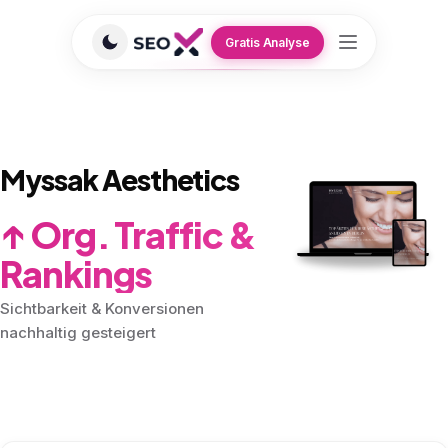
Gratis Analyse
GEO/SEO Agentur
›
Referenzen
›
Myssak Aesthetics
AESTHETIK
Myssak Aesthetics
↑ Org. Traffic &
Rankings
Sichtbarkeit & Konversionen
nachhaltig gesteigert