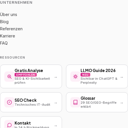
UNTERNEHMEN
Über uns
Blog
Referenzen
Karriere
FAQ
RESSOURCEN
Gratis Analyse
LLMO Guide 2026
EMPFOHLEN
NEU
→
→
SEO & KI-Sichtbarkeit
Sichtbar in ChatGPT &
prüfen
Perplexity
Glossar
SEO Check
→
→
29 SEO/GEO-Begriffe
Technisches IT-Audit
erklärt
Kontakt
→
In 24 h Rückmeldung