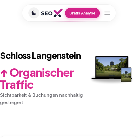
Gratis Analyse
GEO/SEO Agentur
›
Referenzen
›
Schloss Langenstein
HOSPITALITY
Schloss Langenstein
↑ Organischer
Traffic
Sichtbarkeit & Buchungen nachhaltig
gesteigert