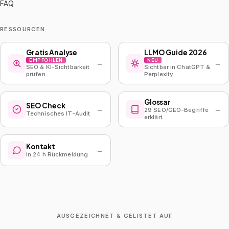
FAQ
RESSOURCEN
Gratis Analyse
LLMO Guide 2026
EMPFOHLEN
NEU
→
→
SEO & KI-Sichtbarkeit
Sichtbar in ChatGPT &
prüfen
Perplexity
Glossar
SEO Check
→
→
29 SEO/GEO-Begriffe
Technisches IT-Audit
erklärt
Kontakt
→
In 24 h Rückmeldung
AUSGEZEICHNET & GELISTET AUF