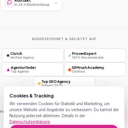
Kontakt
→
In 24 h Rückmeldung
AUSGEZEICHNET & GELISTET AUF
Clutch
ProvenExpert
★
✓
Verified Agency
100% Recommended
Agenturfinder
SEMrush Academy
▲
◆
Top Agentur
Certified
Top SEO Agency
★
Schweiz 2020
Cookies & Tracking
Wir verwenden Cookies für Statistik und Marketing, um
unsere Website und Angebote zu verbessern. Du kannst die
Handelsblatt
Wirtschaftswoche
PRESSE
Nutzung jederzeit ablehnen. Details in der
Datenschutzerklärung
.