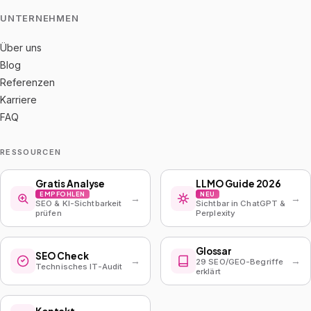
UNTERNEHMEN
Über uns
Blog
Referenzen
Karriere
FAQ
RESSOURCEN
Gratis Analyse
LLMO Guide 2026
EMPFOHLEN
NEU
→
→
SEO & KI-Sichtbarkeit
Sichtbar in ChatGPT &
prüfen
Perplexity
Glossar
SEO Check
→
→
29 SEO/GEO-Begriffe
Technisches IT-Audit
erklärt