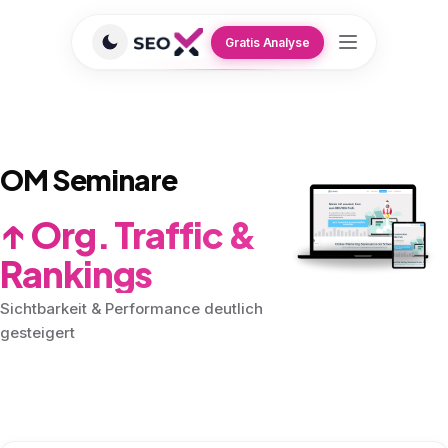
Gratis Analyse
GEO/SEO Agentur
›
Referenzen
›
OM Seminare
EDUCATION
OM Seminare
↑ Org. Traffic &
Rankings
Sichtbarkeit & Performance deutlich
gesteigert