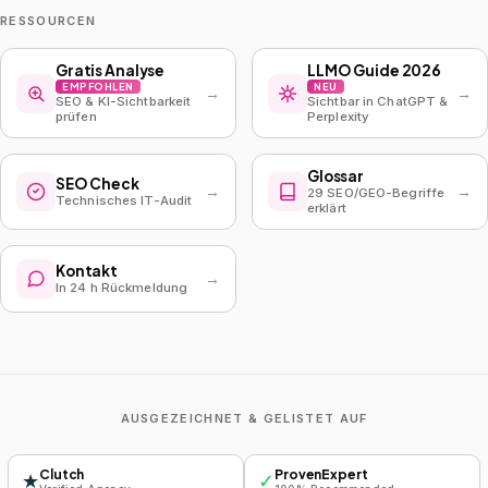
RESSOURCEN
Gratis Analyse
LLMO Guide 2026
EMPFOHLEN
NEU
→
→
SEO & KI-Sichtbarkeit
Sichtbar in ChatGPT &
prüfen
Perplexity
Glossar
SEO Check
→
→
29 SEO/GEO-Begriffe
Technisches IT-Audit
erklärt
Kontakt
→
In 24 h Rückmeldung
AUSGEZEICHNET & GELISTET AUF
Clutch
ProvenExpert
★
✓