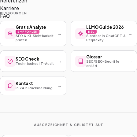
Referenzen
Karriere
RESSOURCEN
FAQ
Gratis Analyse
LLMO Guide 2026
EMPFOHLEN
NEU
→
→
SEO & KI-Sichtbarkeit
Sichtbar in ChatGPT &
prüfen
Perplexity
Glossar
SEO Check
→
→
SEO/GEO-Begriffe
Technisches IT-Audit
erklärt
Kontakt
→
In 24 h Rückmeldung
AUSGEZEICHNET & GELISTET AUF